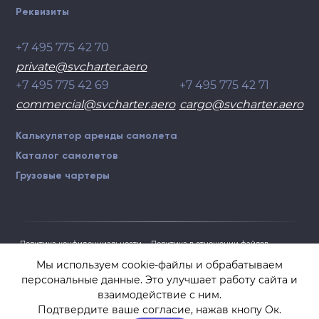
Реквизиты
+7 495 775 42 70
private@svcharter.aero
+7 495 775 42 69
+7 495 775 42 71
commercial@svcharter.aero
cargo@svcharter.aero
Калькулятор аренды самолета
Каталог самолетов
Грузовые чартеры
Политика конфиденциальности
Политика в отношении файлов
cookies
Мы используем cookie-файлы и обрабатываем
персональные данные. Это улучшает работу сайта и
взаимодействие с ним.
© 1996—2026 ООО «СВ ЧАРТЕР»
Подтвердите ваше согласие, нажав кнопу Ок.
Аренда частного самолета в Москве и Санкт-Петербурге