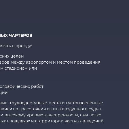
НЫХ ЧАРТЕРОВ
зять в аренду:
еских целей
еров между аэропортом и местом проведения
ым стадионом или
ографических работ
ации
ные, труднодоступные места и густонаселенные
ависит от расстояния и типа воздушного судна.
 и высокому уровню маневренности, они легко
ных площадках на территории частных владений