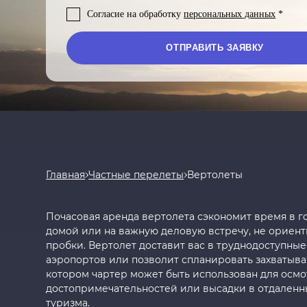
Согласие на обработку
персональных данных
*
Главная
Частные перелеты
Вертолеты
Почасовая аренда вертолета сэкономит время в г
домой или на важную деловую встречу, не ориен
пробки. Вертолет доставит вас в труднодоступные
аэропортов или позволит спланировать захватыв
котором чартер может быть использован для осмо
достопримечательностей или высадки в отдаленны
туризма.