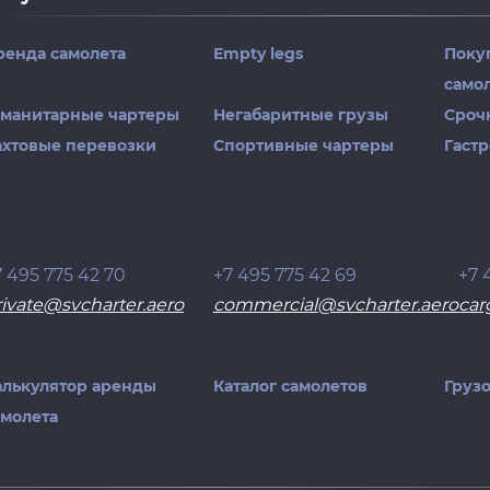
ренда самолета
Empty legs
Поку
само
уманитарные чартеры
Негабаритные грузы
Сроч
ахтовые перевозки
Спортивные чартеры
Гаст
7 495 775 42 70
+7 495 775 42 69
+7 
rivate@svcharter.aero
commercial@svcharter.aero
car
алькулятор аренды
Каталог самолетов
Груз
амолета