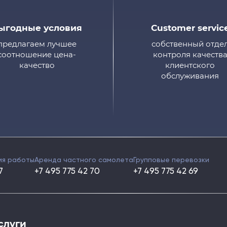
ыгодные условия
Customer servic
предлагаем лучшее
собственный отде
соотношение цена-
контроля качеств
качество
клиентского
обслуживания
Аренда частного самолета
Групповые перевозки
мя работы
+7 495 775 42 70
+7 495 775 42 69
7
слуги