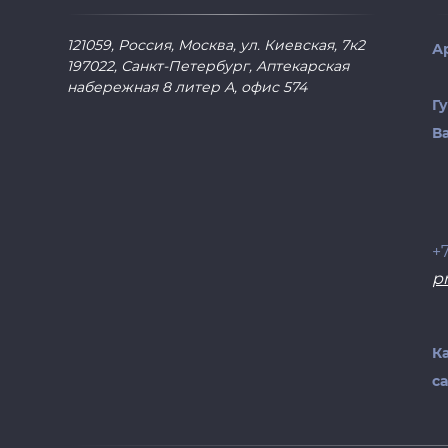
121059, Россия, Москва, ул. Киевская, 7к2
А
197022, Санкт-Петербург, Аптекарская
набережная 8 литер А, офис 574
Г
В
+
p
К
с