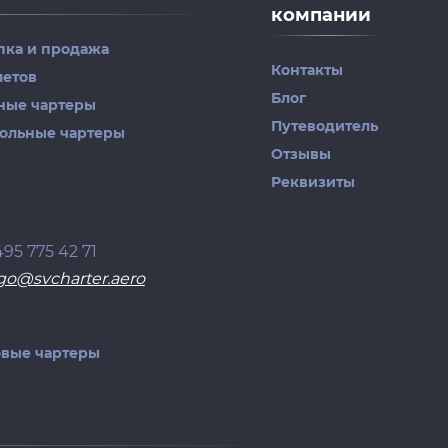
компании
пка и продажа
Контакты
летов
Блог
ные чартеры
Путеводитель
рольные чартеры
Отзывы
Реквизиты
495 775 42 71
go@svcharter.aero
овые чартеры